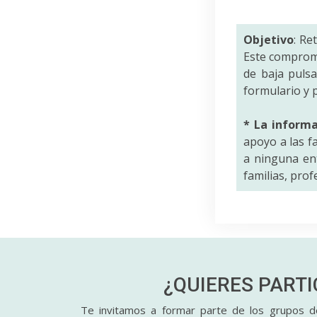
Objetivo
: Re
Este comprom
de baja puls
formulario y p
* La inform
apoyo a las f
a ninguna ent
familias, pro
¿QUIERES PART
Te invitamos a formar parte de los grupos de