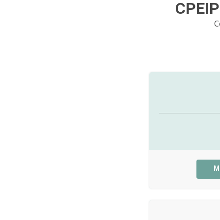
CPEI
C
M