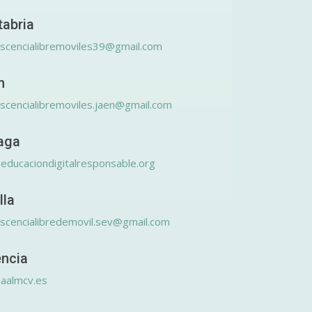
tabria
scencialibremoviles39@gmail.com
n
scencialibremoviles.jaen@gmail.com
aga
educaciondigitalresponsable.org
lla
scencialibredemovil.sev@gmail.com
encia
aalmcv.es