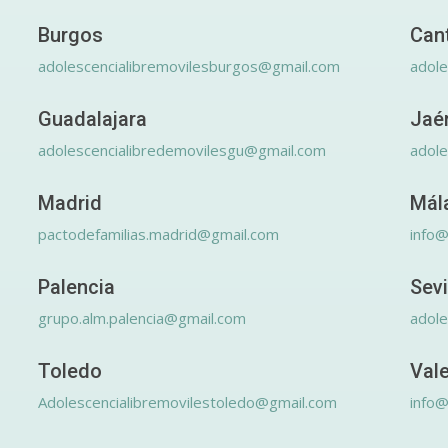
Burgos
Can
adolescencialibremovilesburgos@gmail.com
adole
Guadalajara
Jaé
adolescencialibredemovilesgu@gmail.com
adole
Madrid
Mál
pactodefamilias.madrid@gmail.com
info@
Palencia
Sevi
grupo.alm.palencia@gmail.com
adole
Toledo
Val
Adolescencialibremovilestoledo@gmail.com
info@