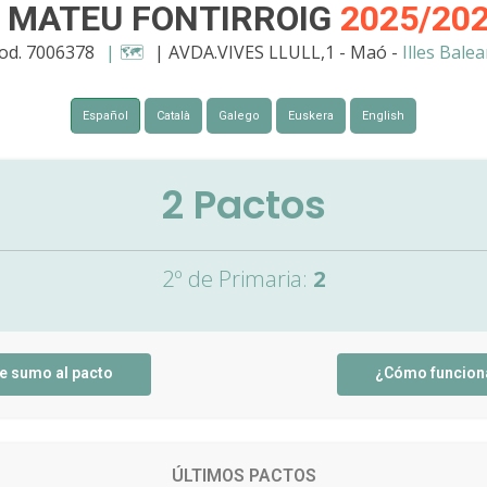
P MATEU FONTIRROIG
2025/20
od. 7006378
| 🗺️
| AVDA.VIVES LLULL,1 - Maó -
Illes Balea
Español
Català
Galego
Euskera
English
2
Pactos
2º de Primaria:
2
e sumo al pacto
¿Cómo funcion
ÚLTIMOS PACTOS