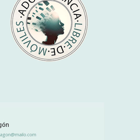
gón
ragon@mailo.com