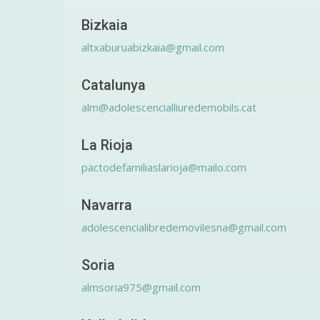
Bizkaia
altxaburuabizkaia@gmail.com
Catalunya
alm@adolescencialliuredemobils.cat
La Rioja
pactodefamiliaslarioja@mailo.com
Navarra
adolescencialibredemovilesna@gmail.com
Soria
almsoria975@gmail.com