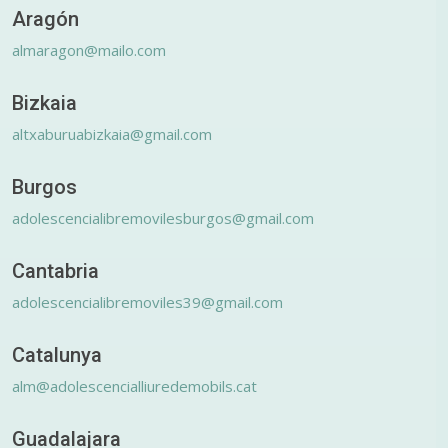
Aragón
almaragon@mailo.com
Bizkaia
altxaburuabizkaia@gmail.com
Burgos
adolescencialibremovilesburgos@gmail.com
Cantabria
adolescencialibremoviles39@gmail.com
Catalunya
alm@adolescencialliuredemobils.cat
Guadalajara