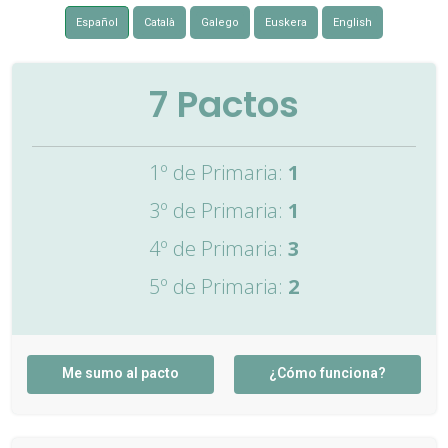
Español
Català
Galego
Euskera
English
7
Pactos
1º de Primaria:
1
3º de Primaria:
1
4º de Primaria:
3
5º de Primaria:
2
Me sumo al pacto
¿Cómo funciona?