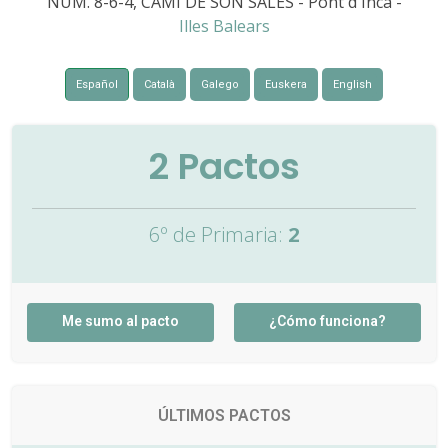
NÚM. 8-6-4, CAMÍ DE SON SALES - Pont d'Inca -
Illes Balears
Español
Català
Galego
Euskera
English
2
Pactos
6º de Primaria:
2
Me sumo al pacto
¿Cómo funciona?
ÚLTIMOS PACTOS