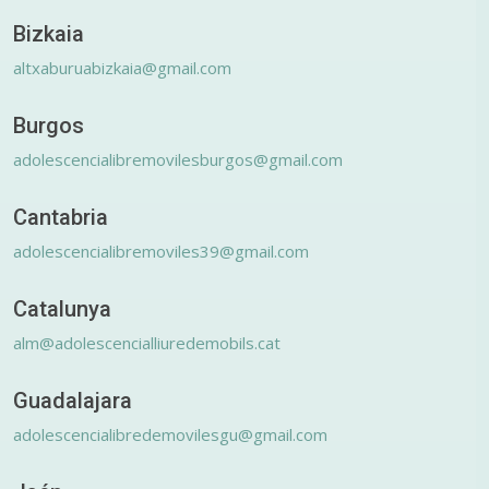
Bizkaia
altxaburuabizkaia@gmail.com
Burgos
adolescencialibremovilesburgos@gmail.com
Cantabria
adolescencialibremoviles39@gmail.com
Catalunya
alm@adolescencialliuredemobils.cat
Guadalajara
adolescencialibredemovilesgu@gmail.com