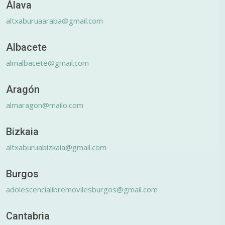
Álava
altxaburuaaraba@gmail.com
Albacete
almalbacete@gmail.com
Aragón
almaragon@mailo.com
Bizkaia
altxaburuabizkaia@gmail.com
Burgos
adolescencialibremovilesburgos@gmail.com
Cantabria