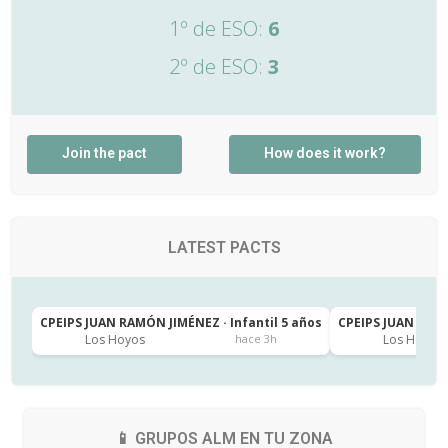
1º de ESO:
6
2º de ESO:
3
Join the pact
How does it work?
LATEST PACTS
CPEIPS JUAN RAMÓN JIMÉNEZ · Infantil 5 años
CPEIPS JUAN RAMÓ
Los Hoyos
Los Hoyos
hace 3h
📱 GRUPOS ALM EN TU ZONA