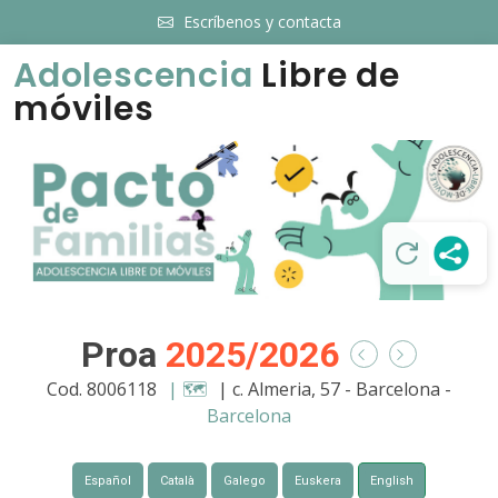
Escríbenos y contacta
Adolescencia
Libre de
móviles
Proa
2025/2026
Cod. 8006118
| 🗺️
| c. Almeria, 57 - Barcelona -
Barcelona
Español
Català
Galego
Euskera
English