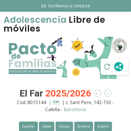
Escríbenos y contacta
Adolescencia
Libre de
móviles
El Far
2025/2026
Cod. 8015144
| 🗺️
| c. Sant Pere, 142-150 -
Calella -
Barcelona
Español
Català
Galego
Euskera
English