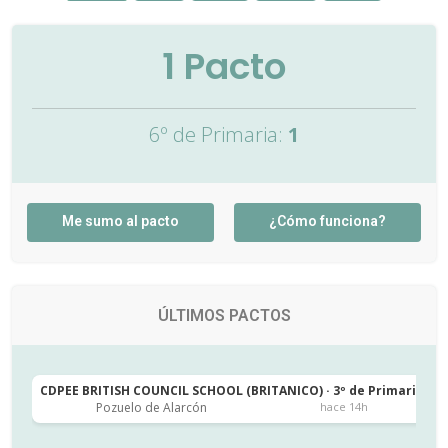
1
Pacto
6º de Primaria:
1
Me sumo al pacto
¿Cómo funciona?
ÚLTIMOS PACTOS
CDPEE BRITISH COUNCIL SCHOOL (BRITANICO) · 3º de Primaria
C
Pozuelo de Alarcón
hace 14h