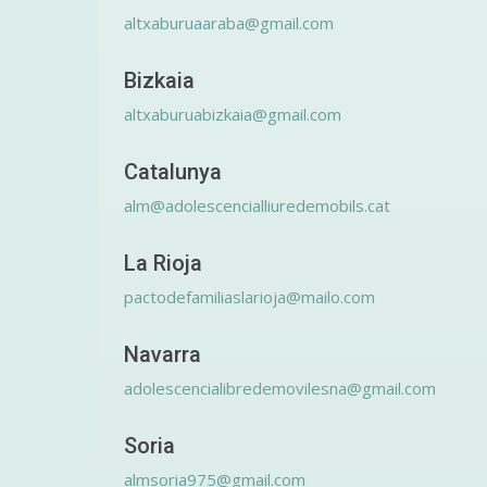
altxaburuaaraba@gmail.com
Bizkaia
altxaburuabizkaia@gmail.com
Catalunya
alm@adolescencialliuredemobils.cat
La Rioja
pactodefamiliaslarioja@mailo.com
Navarra
adolescencialibredemovilesna@gmail.com
Soria
almsoria975@gmail.com