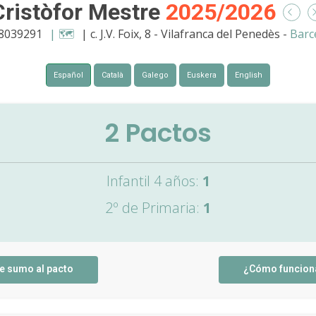
Cristòfor Mestre
2025/2026
 8039291
| 🗺️
| c. J.V. Foix, 8 - Vilafranca del Penedès -
Barc
Español
Català
Galego
Euskera
English
2
Pactos
Infantil 4 años:
1
2º de Primaria:
1
e sumo al pacto
¿Cómo funcion