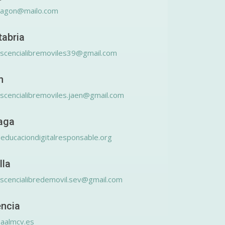
ragon@mailo.com
tabria
scencialibremoviles39@gmail.com
n
scencialibremoviles.jaen@gmail.com
aga
educaciondigitalresponsable.org
lla
scencialibredemovil.sev@gmail.com
encia
aalmcv.es