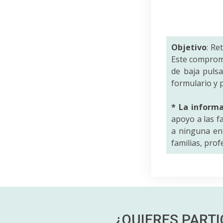
Objetivo
: Re
Este comprom
de baja puls
formulario y p
* La inform
apoyo a las f
a ninguna ent
familias, pro
¿QUIERES PART