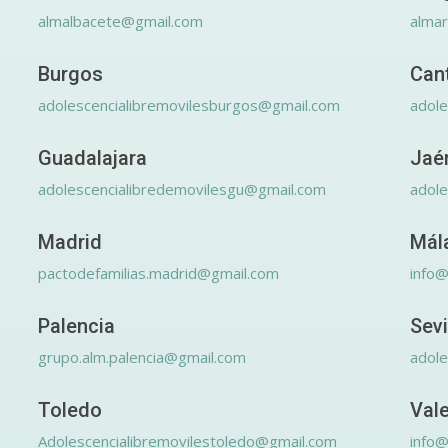
almalbacete@gmail.com
alma
Burgos
Can
adolescencialibremovilesburgos@gmail.com
adole
Guadalajara
Jaé
adolescencialibredemovilesgu@gmail.com
adole
Madrid
Mál
pactodefamilias.madrid@gmail.com
info@
Palencia
Sevi
grupo.alm.palencia@gmail.com
adole
Toledo
Val
Adolescencialibremovilestoledo@gmail.com
info@