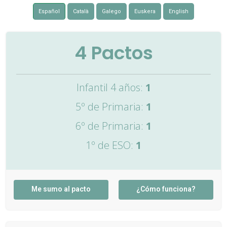
Español
Català
Galego
Euskera
English
4
Pactos
Infantil 4 años:
1
5º de Primaria:
1
6º de Primaria:
1
1º de ESO:
1
Me sumo al pacto
¿Cómo funciona?