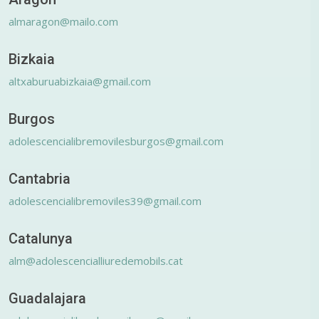
almaragon@mailo.com
Bizkaia
altxaburuabizkaia@gmail.com
Burgos
adolescencialibremovilesburgos@gmail.com
Cantabria
adolescencialibremoviles39@gmail.com
Catalunya
alm@adolescencialliuredemobils.cat
Guadalajara