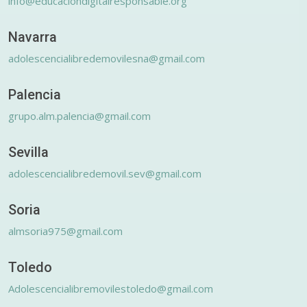
info@educaciondigitalresponsable.org
Navarra
adolescencialibredemovilesna@gmail.com
Palencia
grupo.alm.palencia@gmail.com
Sevilla
adolescencialibredemovil.sev@gmail.com
Soria
almsoria975@gmail.com
Toledo
Adolescencialibremovilestoledo@gmail.com