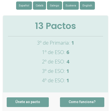
Español
Català
Galego
Euskera
English
13
Pactos
3º de Primaria:
1
1º de ESO:
6
2º de ESO:
4
3º de ESO:
1
4º de ESO:
1
Únete ao pacto
Como funciona?