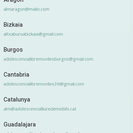
almaragon@mailo.com
Bizkaia
altxaburuabizkaia@gmail.com
Burgos
adolescencialibremovilesburgos@gmail.com
Cantabria
adolescencialibremoviles39@gmail.com
Catalunya
alm@adolescencialliuredemobils.cat
Guadalajara