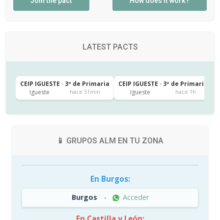
Join the pact
How does it work?
LATEST PACTS
CEIP IGUESTE · 3º de Primaria
CEIP IGUESTE · 3º de Primaria
C
Igueste
Igueste
hace 51min
hace 1h
📱 GRUPOS ALM EN TU ZONA
En Burgos:
Burgos
-
Acceder
En Castilla y León: