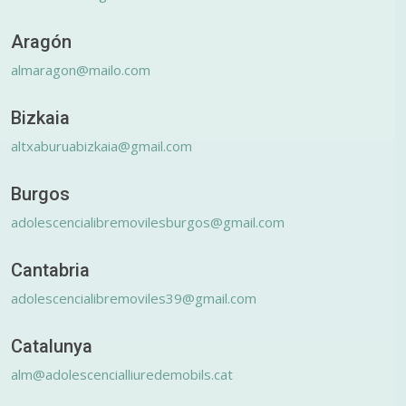
Aragón
almaragon@mailo.com
Bizkaia
altxaburuabizkaia@gmail.com
Burgos
adolescencialibremovilesburgos@gmail.com
Cantabria
adolescencialibremoviles39@gmail.com
Catalunya
alm@adolescencialliuredemobils.cat