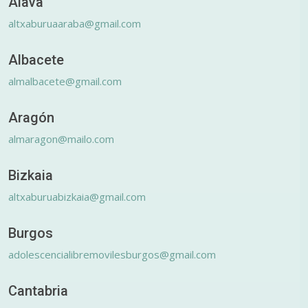
Álava
altxaburuaaraba@gmail.com
Albacete
almalbacete@gmail.com
Aragón
almaragon@mailo.com
Bizkaia
altxaburuabizkaia@gmail.com
Burgos
adolescencialibremovilesburgos@gmail.com
Cantabria