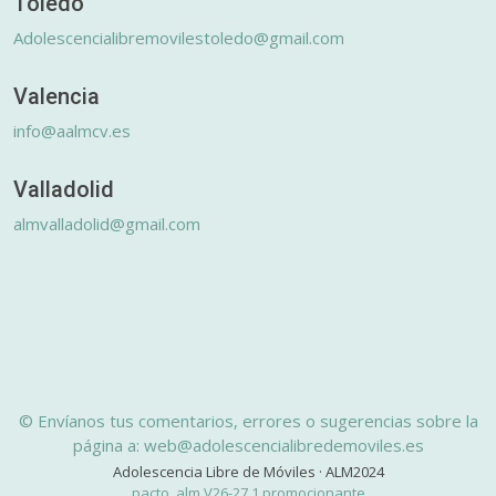
Toledo
Adolescencialibremovilestoledo@gmail.com
Valencia
info@aalmcv.es
Valladolid
almvalladolid@gmail.com
© Envíanos tus comentarios, errores o sugerencias sobre la
página a: web@adolescencialibredemoviles.es
Adolescencia Libre de Móviles · ALM2024
pacto_alm V26-27.1 promocionante