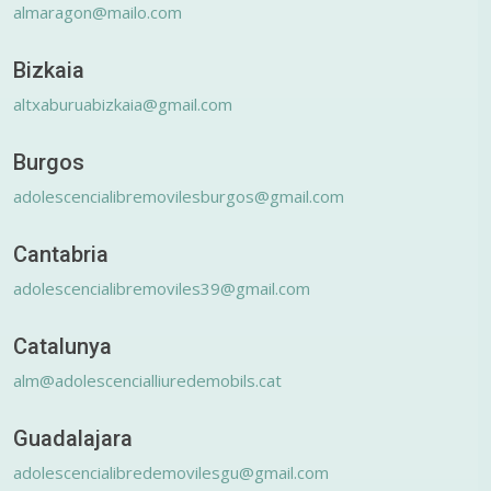
almaragon@mailo.com
Bizkaia
altxaburuabizkaia@gmail.com
Burgos
adolescencialibremovilesburgos@gmail.com
Cantabria
adolescencialibremoviles39@gmail.com
Catalunya
alm@adolescencialliuredemobils.cat
Guadalajara
adolescencialibredemovilesgu@gmail.com