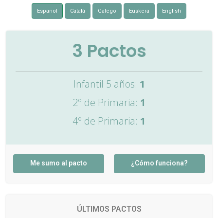
Español
Català
Galego
Euskera
English
3
Pactos
Infantil 5 años:
1
2º de Primaria:
1
4º de Primaria:
1
Me sumo al pacto
¿Cómo funciona?
ÚLTIMOS PACTOS