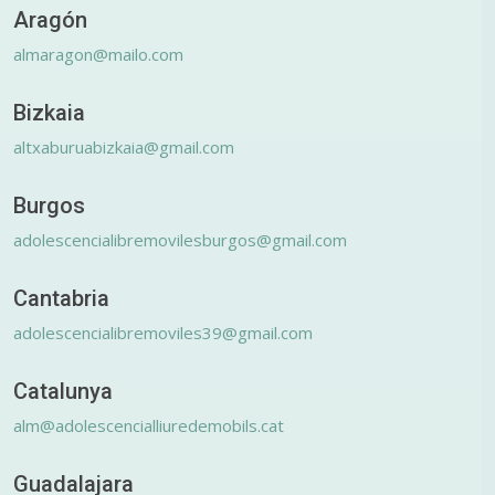
Aragón
almaragon@mailo.com
Bizkaia
altxaburuabizkaia@gmail.com
Burgos
adolescencialibremovilesburgos@gmail.com
Cantabria
adolescencialibremoviles39@gmail.com
Catalunya
alm@adolescencialliuredemobils.cat
Guadalajara