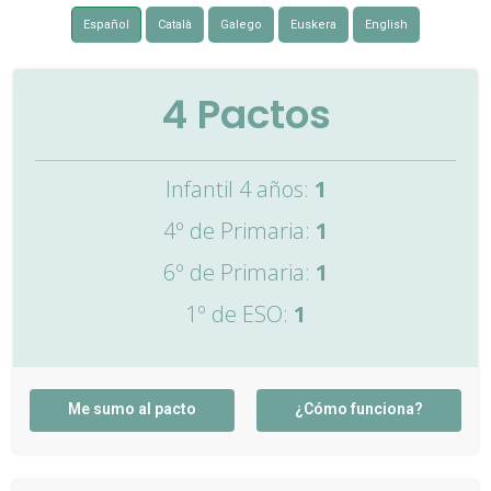
Español
Català
Galego
Euskera
English
4
Pactos
Infantil 4 años:
1
4º de Primaria:
1
6º de Primaria:
1
1º de ESO:
1
Me sumo al pacto
¿Cómo funciona?