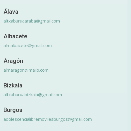
Álava
altxaburuaaraba@gmail.com
Albacete
almalbacete@gmail.com
Aragón
almaragon@mailo.com
Bizkaia
altxaburuabizkaia@gmail.com
Burgos
adolescencialibremovilesburgos@gmail.com