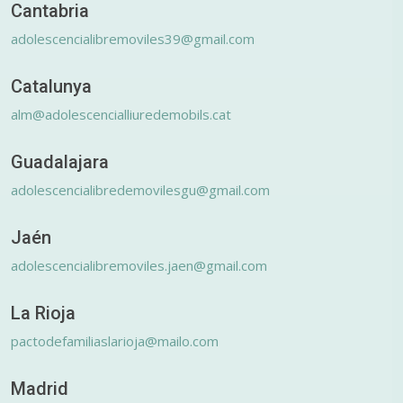
Cantabria
adolescencialibremoviles39@gmail.com
Catalunya
alm@adolescencialliuredemobils.cat
Guadalajara
adolescencialibredemovilesgu@gmail.com
Jaén
adolescencialibremoviles.jaen@gmail.com
La Rioja
pactodefamiliaslarioja@mailo.com
Madrid