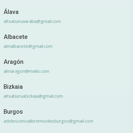
Álava
altxaburuaaraba@gmail.com
Albacete
almalbacete@gmail.com
Aragón
almaragon@mailo.com
Bizkaia
altxaburuabizkaia@gmail.com
Burgos
adolescencialibremovilesburgos@gmail.com