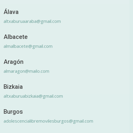
Álava
altxaburuaaraba@gmail.com
Albacete
almalbacete@gmail.com
Aragón
almaragon@mailo.com
Bizkaia
altxaburuabizkaia@gmail.com
Burgos
adolescencialibremovilesburgos@gmail.com