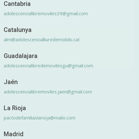
Cantabria
adolescencialibremoviles39@gmail.com
Catalunya
alm@adolescencialliuredemobils.cat
Guadalajara
adolescencialibredemovilesgu@gmail.com
Jaén
adolescencialibremoviles.jaen@gmail.com
La Rioja
pactodefamiliaslarioja@mailo.com
Madrid