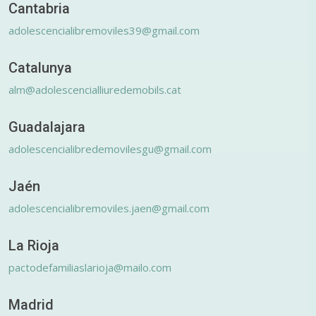
Cantabria
adolescencialibremoviles39@gmail.com
Catalunya
alm@adolescencialliuredemobils.cat
Guadalajara
adolescencialibredemovilesgu@gmail.com
Jaén
adolescencialibremoviles.jaen@gmail.com
La Rioja
pactodefamiliaslarioja@mailo.com
Madrid