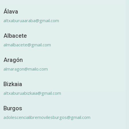
Álava
altxaburuaaraba@gmail.com
Albacete
almalbacete@gmail.com
Aragón
almaragon@mailo.com
Bizkaia
altxaburuabizkaia@gmail.com
Burgos
adolescencialibremovilesburgos@gmail.com