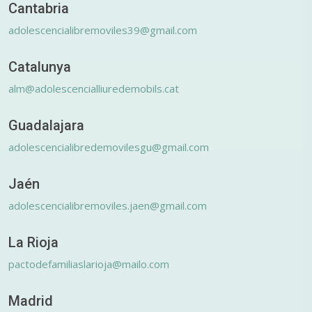
Cantabria
adolescencialibremoviles39@gmail.com
Catalunya
alm@adolescencialliuredemobils.cat
Guadalajara
adolescencialibredemovilesgu@gmail.com
Jaén
adolescencialibremoviles.jaen@gmail.com
La Rioja
pactodefamiliaslarioja@mailo.com
Madrid