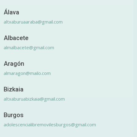
Álava
altxaburuaaraba@gmail.com
Albacete
almalbacete@gmail.com
Aragón
almaragon@mailo.com
Bizkaia
altxaburuabizkaia@gmail.com
Burgos
adolescencialibremovilesburgos@gmail.com