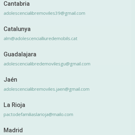
Cantabria
adolescencialibremoviles39@gmail.com
Catalunya
alm@adolescencialliuredemobils.cat
Guadalajara
adolescencialibredemovilesgu@gmail.com
Jaén
adolescencialibremoviles.jaen@gmail.com
La Rioja
pactodefamiliaslarioja@mailo.com
Madrid