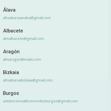
Álava
altxaburuaaraba@gmail.com
Albacete
almalbacete@gmail.com
Aragón
almaragon@mailo.com
Bizkaia
altxaburuabizkaia@gmail.com
Burgos
adolescencialibremovilesburgos@gmail.com