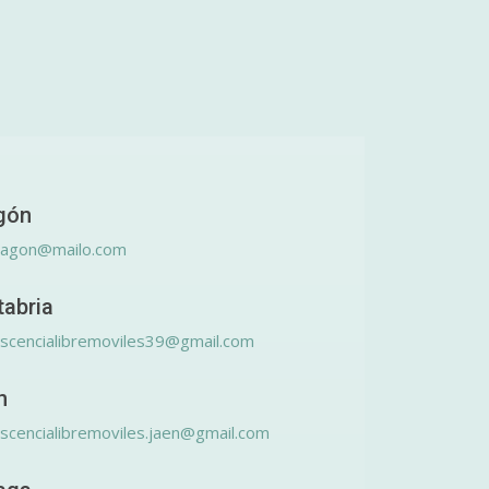
gón
ragon@mailo.com
tabria
scencialibremoviles39@gmail.com
n
scencialibremoviles.jaen@gmail.com