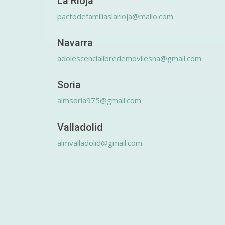
La Rioja
pactodefamiliaslarioja@mailo.com
Navarra
adolescencialibredemovilesna@gmail.com
Soria
almsoria975@gmail.com
Valladolid
almvalladolid@gmail.com