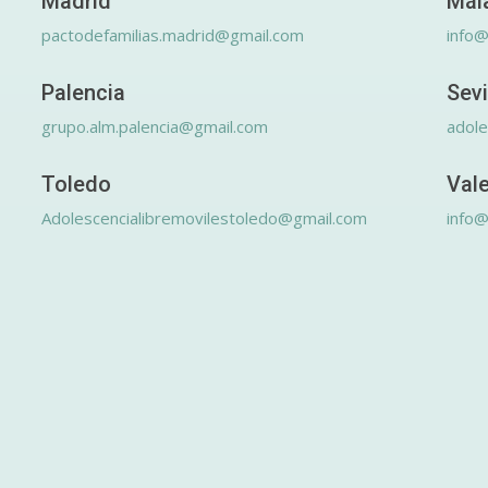
Madrid
Mál
pactodefamilias.madrid@gmail.com
info@
Palencia
Sevi
grupo.alm.palencia@gmail.com
adole
Toledo
Val
Adolescencialibremovilestoledo@gmail.com
info@