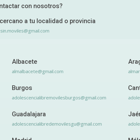
ntactar con nosotros?
cercano a tu localidad o provincia
.sin.moviles@gmail.com
Albacete
Ara
almalbacete@gmail.com
alma
Burgos
Can
adolescencialibremovilesburgos@gmail.com
adole
Guadalajara
Jaé
adolescencialibredemovilesgu@gmail.com
adole