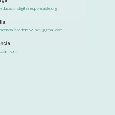
aga
educaciondigitalresponsable.org
lla
scencialibredemovil.sev@gmail.com
encia
aalmcv.es