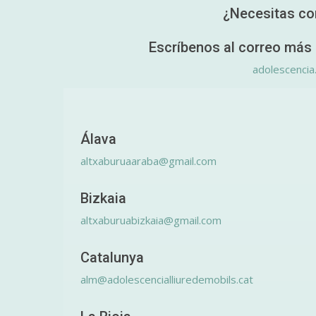
¿Necesitas co
Escríbenos al correo más 
adolescencia
Álava
altxaburuaaraba@gmail.com
Bizkaia
altxaburuabizkaia@gmail.com
Catalunya
alm@adolescencialliuredemobils.cat