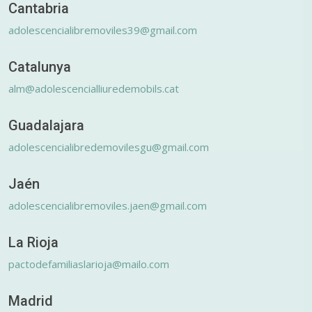
Cantabria
adolescencialibremoviles39@gmail.com
Catalunya
alm@adolescencialliuredemobils.cat
Guadalajara
adolescencialibredemovilesgu@gmail.com
Jaén
adolescencialibremoviles.jaen@gmail.com
La Rioja
pactodefamiliaslarioja@mailo.com
Madrid