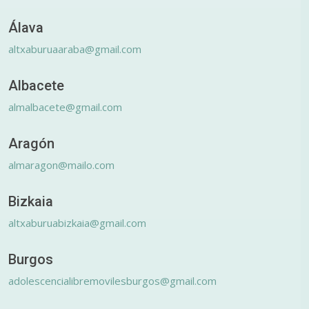
Álava
altxaburuaaraba@gmail.com
Albacete
almalbacete@gmail.com
Aragón
almaragon@mailo.com
Bizkaia
altxaburuabizkaia@gmail.com
Burgos
adolescencialibremovilesburgos@gmail.com