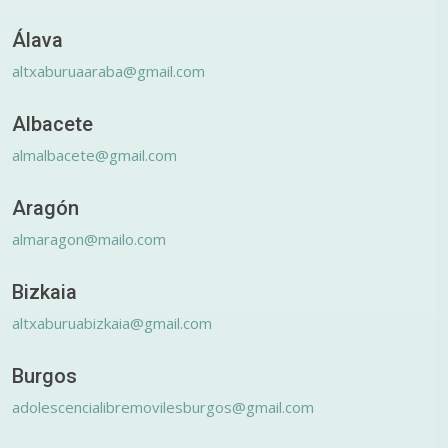
Álava
altxaburuaaraba@gmail.com
Albacete
almalbacete@gmail.com
Aragón
almaragon@mailo.com
Bizkaia
altxaburuabizkaia@gmail.com
Burgos
adolescencialibremovilesburgos@gmail.com