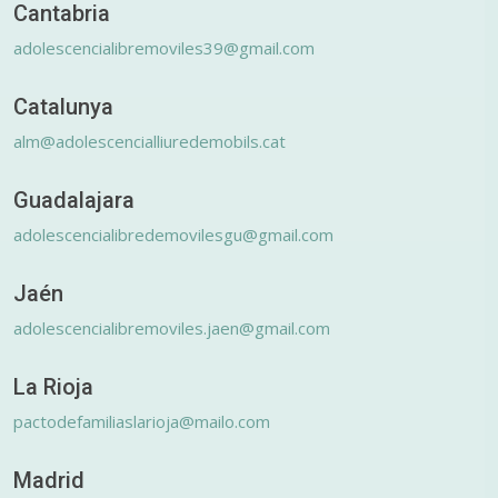
Cantabria
adolescencialibremoviles39@gmail.com
Catalunya
alm@adolescencialliuredemobils.cat
Guadalajara
adolescencialibredemovilesgu@gmail.com
Jaén
adolescencialibremoviles.jaen@gmail.com
La Rioja
pactodefamiliaslarioja@mailo.com
Madrid