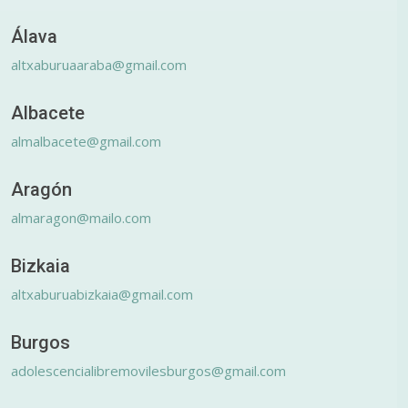
Álava
altxaburuaaraba@gmail.com
Albacete
almalbacete@gmail.com
Aragón
almaragon@mailo.com
Bizkaia
altxaburuabizkaia@gmail.com
Burgos
adolescencialibremovilesburgos@gmail.com