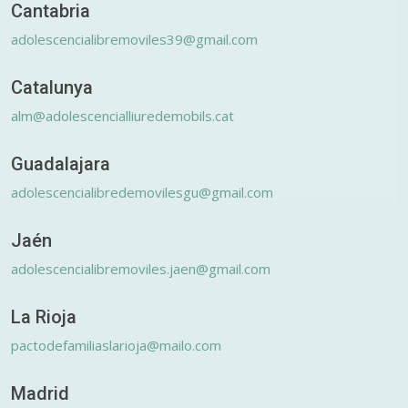
Cantabria
adolescencialibremoviles39@gmail.com
Catalunya
alm@adolescencialliuredemobils.cat
Guadalajara
adolescencialibredemovilesgu@gmail.com
Jaén
adolescencialibremoviles.jaen@gmail.com
La Rioja
pactodefamiliaslarioja@mailo.com
Madrid