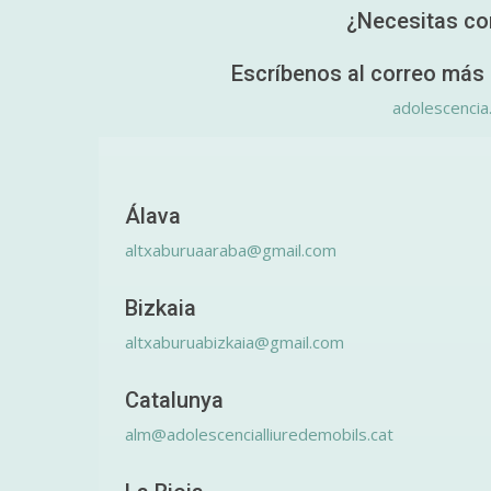
¿Necesitas co
Escríbenos al correo más 
adolescencia
Álava
altxaburuaaraba@gmail.com
Bizkaia
altxaburuabizkaia@gmail.com
Catalunya
alm@adolescencialliuredemobils.cat