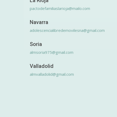
La Rioja
pactodefamiliaslarioja@mailo.com
Navarra
adolescencialibredemovilesna@gmail.com
Soria
almsoria975@gmail.com
Valladolid
almvalladolid@gmail.com