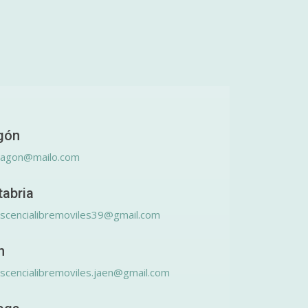
gón
ragon@mailo.com
tabria
scencialibremoviles39@gmail.com
n
scencialibremoviles.jaen@gmail.com