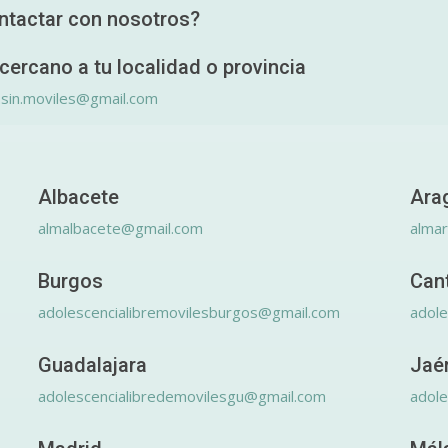
ntactar con nosotros?
cercano a tu localidad o provincia
.sin.moviles@gmail.com
Albacete
Ara
almalbacete@gmail.com
alma
Burgos
Can
adolescencialibremovilesburgos@gmail.com
adole
Guadalajara
Jaé
adolescencialibredemovilesgu@gmail.com
adole