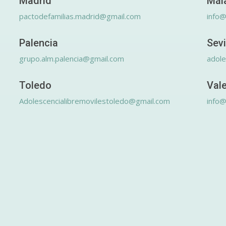
Madrid
Mál
pactodefamilias.madrid@gmail.com
info@
Palencia
Sevi
grupo.alm.palencia@gmail.com
adole
Toledo
Val
Adolescencialibremovilestoledo@gmail.com
info@