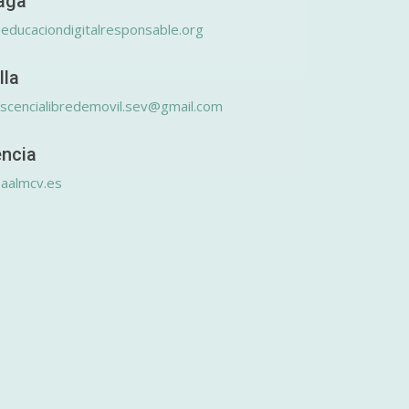
aga
educaciondigitalresponsable.org
lla
scencialibredemovil.sev@gmail.com
encia
aalmcv.es