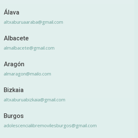
Álava
altxaburuaaraba@gmail.com
Albacete
almalbacete@gmail.com
Aragón
almaragon@mailo.com
Bizkaia
altxaburuabizkaia@gmail.com
Burgos
adolescencialibremovilesburgos@gmail.com