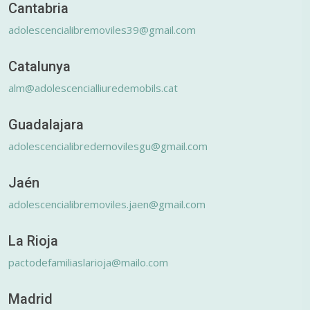
Cantabria
adolescencialibremoviles39@gmail.com
Catalunya
alm@adolescencialliuredemobils.cat
Guadalajara
adolescencialibredemovilesgu@gmail.com
Jaén
adolescencialibremoviles.jaen@gmail.com
La Rioja
pactodefamiliaslarioja@mailo.com
Madrid