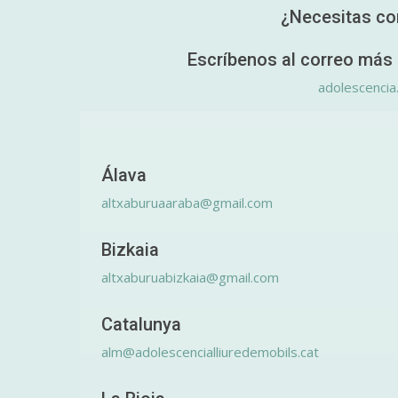
¿Necesitas co
Escríbenos al correo más 
adolescencia
Álava
altxaburuaaraba@gmail.com
Bizkaia
altxaburuabizkaia@gmail.com
Catalunya
alm@adolescencialliuredemobils.cat