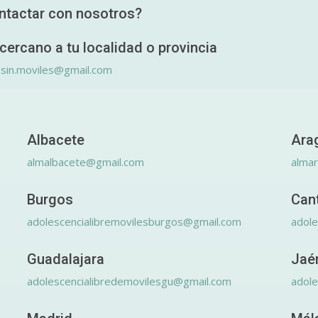
ntactar con nosotros?
cercano a tu localidad o provincia
.sin.moviles@gmail.com
Albacete
Ara
almalbacete@gmail.com
alma
Burgos
Can
adolescencialibremovilesburgos@gmail.com
adole
Guadalajara
Jaé
adolescencialibredemovilesgu@gmail.com
adole