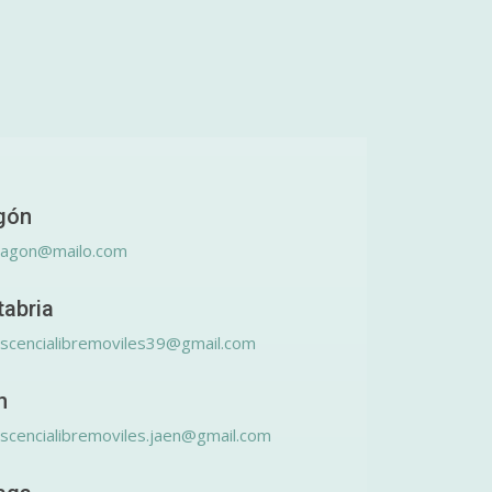
gón
ragon@mailo.com
tabria
scencialibremoviles39@gmail.com
n
scencialibremoviles.jaen@gmail.com