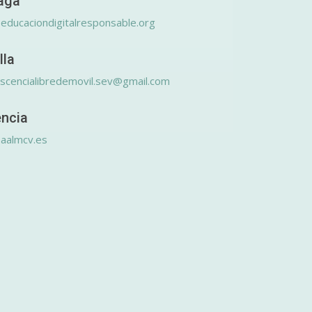
aga
educaciondigitalresponsable.org
lla
scencialibredemovil.sev@gmail.com
encia
aalmcv.es