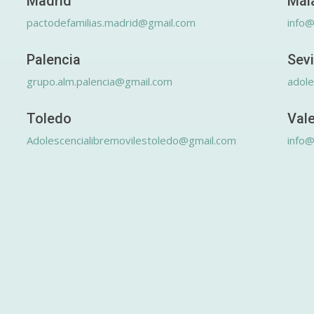
Madrid
Mál
pactodefamilias.madrid@gmail.com
info@
Palencia
Sevi
grupo.alm.palencia@gmail.com
adole
Toledo
Val
Adolescencialibremovilestoledo@gmail.com
info@