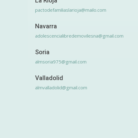
La Rioja
pactodefamiliaslarioja@mailo.com
Navarra
adolescencialibredemovilesna@gmail.com
Soria
almsoria975@gmail.com
Valladolid
almvalladolid@gmail.com