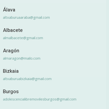
Álava
altxaburuaaraba@gmail.com
Albacete
almalbacete@gmail.com
Aragón
almaragon@mailo.com
Bizkaia
altxaburuabizkaia@gmail.com
Burgos
adolescencialibremovilesburgos@gmail.com