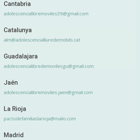
Cantabria
adolescencialibremoviles39@gmail.com
Catalunya
alm@adolescencialliuredemobils.cat
Guadalajara
adolescencialibredemovilesgu@gmail.com
Jaén
adolescencialibremoviles.jaen@gmail.com
La Rioja
pactodefamiliaslarioja@mailo.com
Madrid