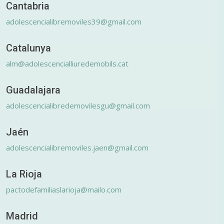
Cantabria
adolescencialibremoviles39@gmail.com
Catalunya
alm@adolescencialliuredemobils.cat
Guadalajara
adolescencialibredemovilesgu@gmail.com
Jaén
adolescencialibremoviles.jaen@gmail.com
La Rioja
pactodefamiliaslarioja@mailo.com
Madrid