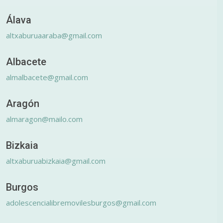
Álava
altxaburuaaraba@gmail.com
Albacete
almalbacete@gmail.com
Aragón
almaragon@mailo.com
Bizkaia
altxaburuabizkaia@gmail.com
Burgos
adolescencialibremovilesburgos@gmail.com