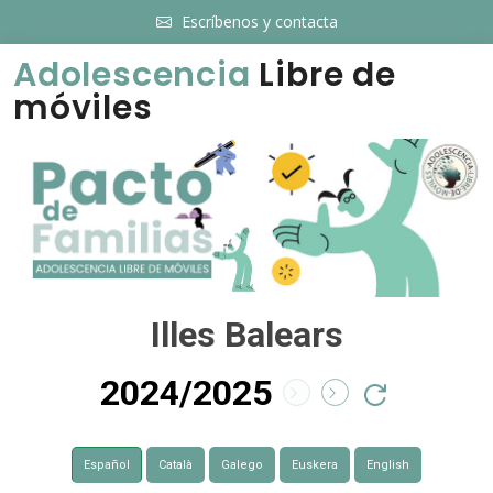
Escríbenos y contacta
Adolescencia
Libre de
móviles
Illes Balears
2024/2025
Español
Català
Galego
Euskera
English