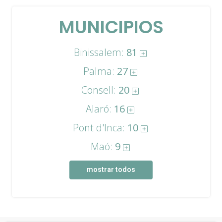
MUNICIPIOS
Binissalem:
81
Palma:
27
Consell:
20
Alaró:
16
Pont d'Inca:
10
Maó:
9
mostrar todos