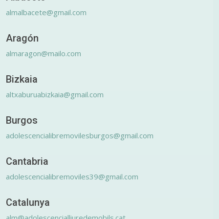
almalbacete@gmail.com
Aragón
almaragon@mailo.com
Bizkaia
altxaburuabizkaia@gmail.com
Burgos
adolescencialibremovilesburgos@gmail.com
Cantabria
adolescencialibremoviles39@gmail.com
Catalunya
alm@adolescencialliuredemobils.cat