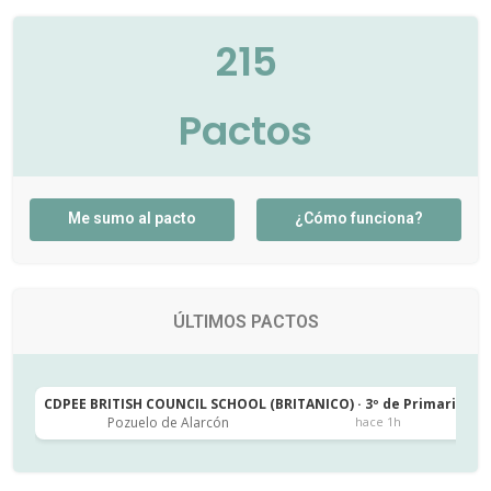
215
Pactos
Me sumo al pacto
¿Cómo funciona?
ÚLTIMOS PACTOS
CDPEE BRITISH COUNCIL SCHOOL (BRITANICO) · 3º de Primaria
C
Pozuelo de Alarcón
hace 1h