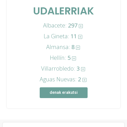
UDALERRIAK
Albacete:
297
La Gineta:
11
Almansa:
8
Hellín:
5
Villarrobledo:
3
Aguas Nuevas:
2
denak erakutsi