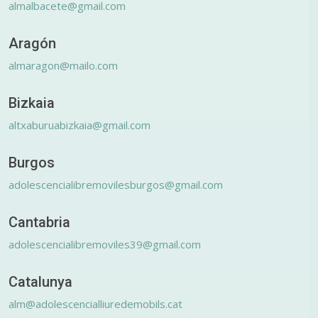
almalbacete@gmail.com
Aragón
almaragon@mailo.com
Bizkaia
altxaburuabizkaia@gmail.com
Burgos
adolescencialibremovilesburgos@gmail.com
Cantabria
adolescencialibremoviles39@gmail.com
Catalunya
alm@adolescencialliuredemobils.cat