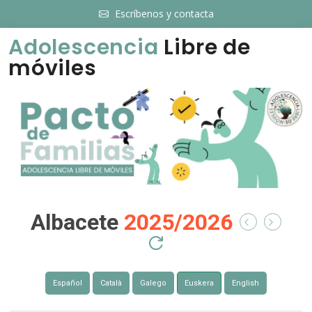
Escríbenos y contacta
Adolescencia
Libre de
móviles
Albacete
2025/2026
Español
Català
Galego
Euskera
English