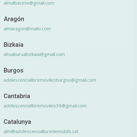
almalbacete@gmail.com
Aragón
almaragon@mailo.com
Bizkaia
altxaburuabizkaia@gmail.com
Burgos
adolescencialibremovilesburgos@gmail.com
Cantabria
adolescencialibremoviles39@gmail.com
Catalunya
alm@adolescencialliuredemobils.cat