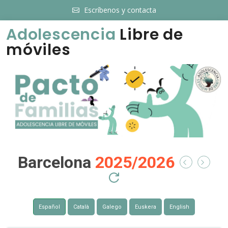
Escríbenos y contacta
Adolescencia
Libre de
móviles
Barcelona
2025/2026
Español
Català
Galego
Euskera
English