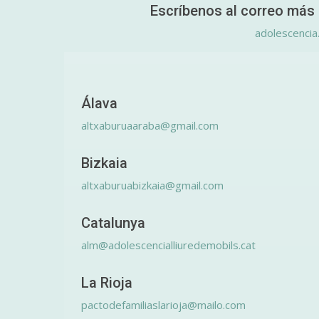
Escríbenos al correo más 
adolescencia
Álava
altxaburuaaraba@gmail.com
Bizkaia
altxaburuabizkaia@gmail.com
Catalunya
alm@adolescencialliuredemobils.cat
La Rioja
pactodefamiliaslarioja@mailo.com