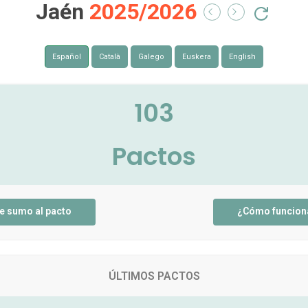
Jaén
2025/2026
Español
Català
Galego
Euskera
English
103
Pactos
e sumo al pacto
¿Cómo funcion
ÚLTIMOS PACTOS