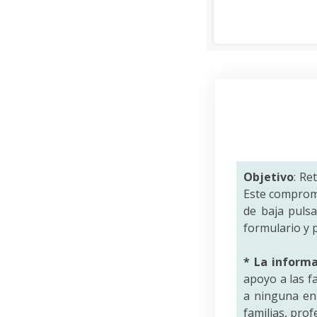
Objetivo
: Re
Este comprom
de baja puls
formulario y p
* La inform
apoyo a las f
a ninguna ent
familias, pro