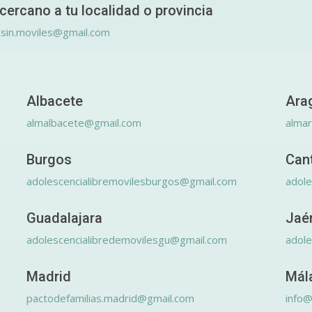
cercano a tu localidad o provincia
.sin.moviles@gmail.com
Albacete
Ara
almalbacete@gmail.com
alma
Burgos
Can
adolescencialibremovilesburgos@gmail.com
adole
Guadalajara
Jaé
adolescencialibredemovilesgu@gmail.com
adole
Madrid
Mál
pactodefamilias.madrid@gmail.com
info@