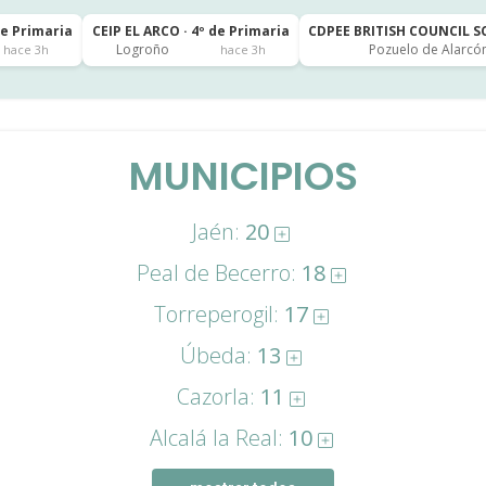
de Primaria
CEIP EL ARCO · 4º de Primaria
CDPEE BRITISH COUNCIL SC
Logroño
Pozuelo de Alarcó
hace 3h
hace 3h
MUNICIPIOS
Jaén:
20
Peal de Becerro:
18
Torreperogil:
17
Úbeda:
13
Cazorla:
11
Alcalá la Real:
10