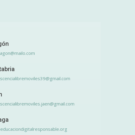
gón
ragon@mailo.com
tabria
scencialibremoviles39@gmail.com
n
scencialibremoviles.jaen@gmail.com
aga
educaciondigitalresponsable.org