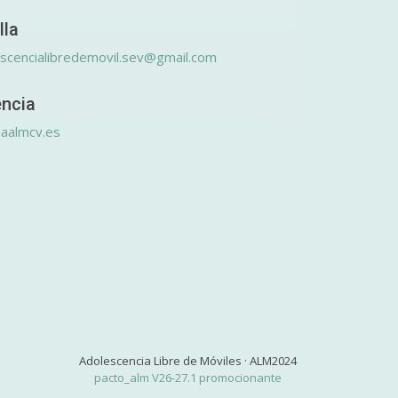
lla
scencialibredemovil.sev@gmail.com
encia
aalmcv.es
Adolescencia Libre de Móviles · ALM2024
pacto_alm V26-27.1 promocionante