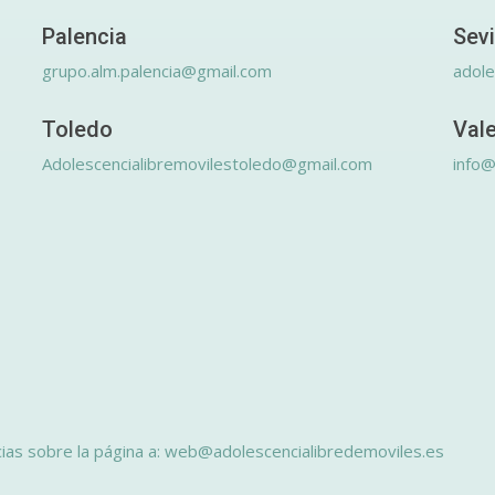
Palencia
Sevi
grupo.alm.palencia@gmail.com
adole
Toledo
Val
Adolescencialibremovilestoledo@gmail.com
info@
ias sobre la página a: web@adolescencialibredemoviles.es