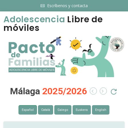
Escríbenos y contacta
Adolescencia
Libre de
móviles
Málaga
2025/2026
Español
Català
Galego
Euskera
English