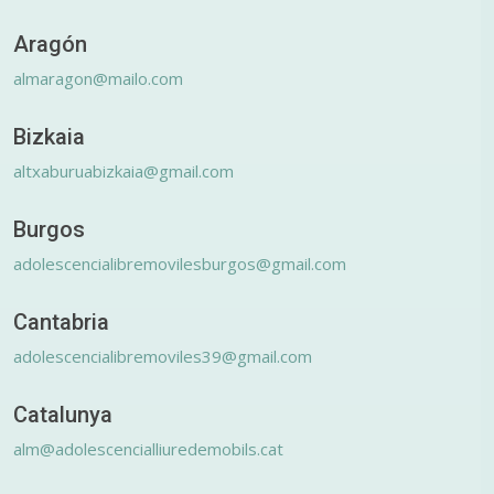
Aragón
almaragon@mailo.com
Bizkaia
altxaburuabizkaia@gmail.com
Burgos
adolescencialibremovilesburgos@gmail.com
Cantabria
adolescencialibremoviles39@gmail.com
Catalunya
alm@adolescencialliuredemobils.cat