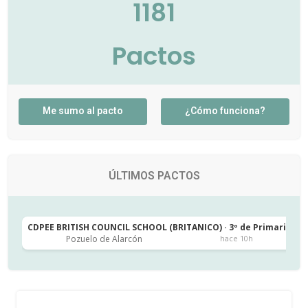
1181
Pactos
Me sumo al pacto
¿Cómo funciona?
ÚLTIMOS PACTOS
CDPEE BRITISH COUNCIL SCHOOL (BRITANICO) · 3º de Primaria
C
Pozuelo de Alarcón
hace 10h