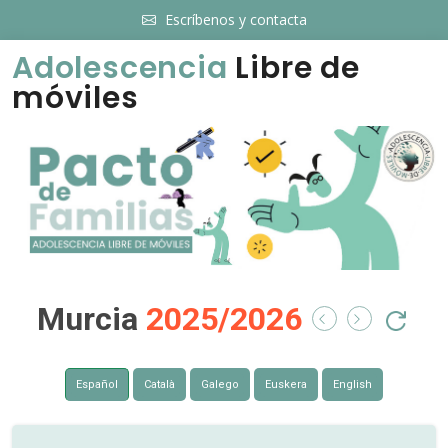
Escríbenos y contacta
Adolescencia
Libre de
móviles
Murcia
2025/2026
Español
Català
Galego
Euskera
English