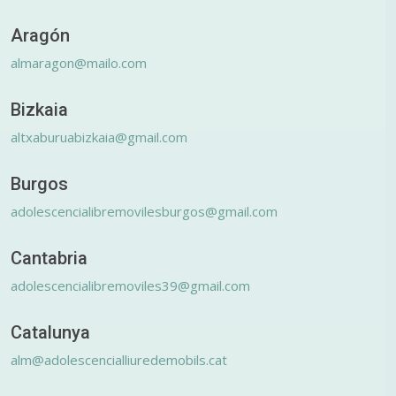
Aragón
almaragon@mailo.com
Bizkaia
altxaburuabizkaia@gmail.com
Burgos
adolescencialibremovilesburgos@gmail.com
Cantabria
adolescencialibremoviles39@gmail.com
Catalunya
alm@adolescencialliuredemobils.cat