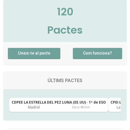
120
Pactes
Uneix-te al pacte
Com funciona?
ÚLTIMS PACTES
CDPEE LA ESTRELLA DEL PEZ LUNA (EE.UU) · 1º de ESO
CPEI LA CA
Madrid
Las Pal
hace 40min