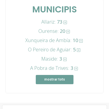
MUNICIPIS
Allariz:
73
Ourense:
20
Xunqueira de Ambía:
10
O Pereiro de Aguiar:
5
Maside:
3
A Pobra de Trives:
3
mostrar tots