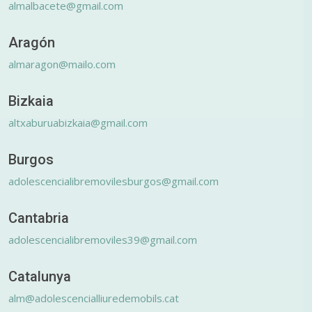
almalbacete@gmail.com
Aragón
almaragon@mailo.com
Bizkaia
altxaburuabizkaia@gmail.com
Burgos
adolescencialibremovilesburgos@gmail.com
Cantabria
adolescencialibremoviles39@gmail.com
Catalunya
alm@adolescencialliuredemobils.cat