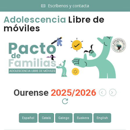
Escríbenos y contacta
Adolescencia
Libre de
móviles
Ourense
2025/2026
Español
Català
Galego
Euskera
English