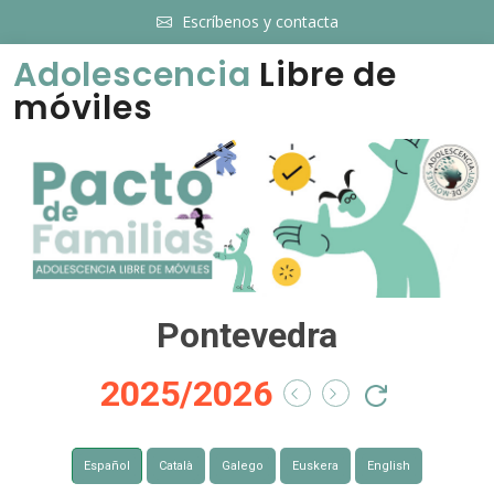
Escríbenos y contacta
Adolescencia
Libre de
móviles
Pontevedra
2025/2026
Español
Català
Galego
Euskera
English