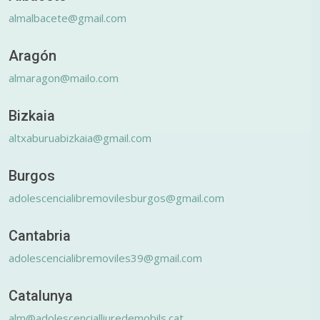
almalbacete@gmail.com
Aragón
almaragon@mailo.com
Bizkaia
altxaburuabizkaia@gmail.com
Burgos
adolescencialibremovilesburgos@gmail.com
Cantabria
adolescencialibremoviles39@gmail.com
Catalunya
alm@adolescencialliuredemobils.cat