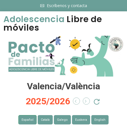
Escríbenos y contacta
Adolescencia
Libre de
móviles
Valencia/València
2025/2026
Español
Català
Galego
Euskera
English