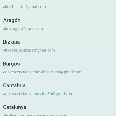
almalbacete@gmail.com
Aragón
almaragon@mailo.com
Bizkaia
altxaburuabizkaia@gmail.com
Burgos
adolescencialibremovilesburgos@gmail.com
Cantabria
adolescencialibremoviles39@gmail.com
Catalunya
alm@adolescencialliuredemobils.cat