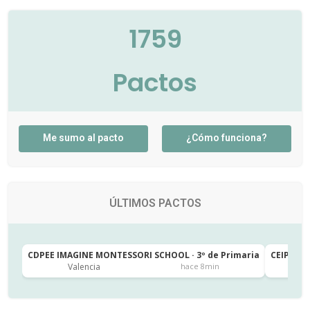
1759
Pactos
Me sumo al pacto
¿Cómo funciona?
ÚLTIMOS PACTOS
CDPEE IMAGINE MONTESSORI SCHOOL · 3º de Primaria
CEIP SAN
Valencia
J
hace 8min