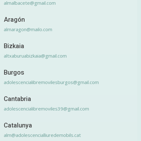
almalbacete@gmail.com
Aragón
almaragon@mailo.com
Bizkaia
altxaburuabizkaia@gmail.com
Burgos
adolescencialibremovilesburgos@gmail.com
Cantabria
adolescencialibremoviles39@gmail.com
Catalunya
alm@adolescencialliuredemobils.cat