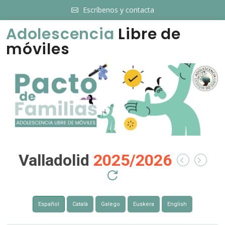
Escríbenos y contacta
Adolescencia
Libre de
móviles
Valladolid
2025/2026
Español
Català
Galego
Euskera
English